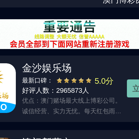
金沙娱乐场
5.0分
最新口碑：
好评人数：2965873人
优点：澳门赌场最大线上博彩公司。
诚信经营、实力无忧。每天红包雨，
注册即送888元，可提现。