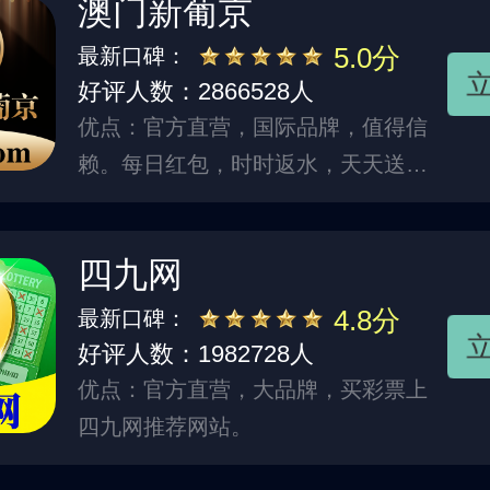
澳门新葡京
5.0分
最新口碑：
好评人数：2866528人
优点：官方直营，国际品牌，值得信
赖。每日红包，时时返水，天天送有
好礼。
四九网
4.8分
最新口碑：
好评人数：1982728人
优点：官方直营，大品牌，买彩票上
四九网推荐网站。